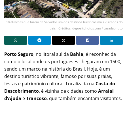
10 atrações que fazem de Salvador um dos destinos turísticos mais visitados do
país - Créditos: depositphotos.com / casadaphoto
Porto Seguro
, no litoral sul da
Bahia
, é reconhecida
como o local onde os portugueses chegaram em 1500,
sendo um marco na história do Brasil. Hoje, é um
destino turístico vibrante, famoso por suas praias,
festas e patrimônio cultural. Localizada na
Costa do
Descobrimento
, é vizinha de cidades como
Arraial
d’Ajuda
e
Trancoso
, que também encantam visitantes.