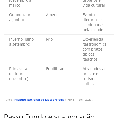
(dezembro a
urbanos e
março)
vida cultural
Outono (abril
Ameno
Eventos
a junho)
literários e
caminhadas
pela cidade
Inverno (julho
Frio
Experiência
a setembro)
gastronômica
com pratos
típicos
gaúchos
Primavera
Equilibrada
Atividades ao
(outubro a
ar livre e
novembro)
turismo
cultural
Fonte:
Instituto Nacional de Meteorologia
(INMET, 1991–2020)
.
Passo Fundo e sua vocação