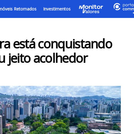
móveis Retomados
Investimentos
eira está conquistando
 jeito acolhedor