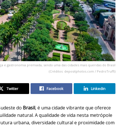
ça e gastronomia premiada, sendo uma das cidades mais queridas do Brasil
(Créditos: depositphotos.com / PedroTruffi)
Twitter
Facebook
Linkedin
 sudeste do
Brasil
, é uma cidade vibrante que oferece
ilidade natural. A qualidade de vida nesta metrópole
utura urbana, diversidade cultural e proximidade com