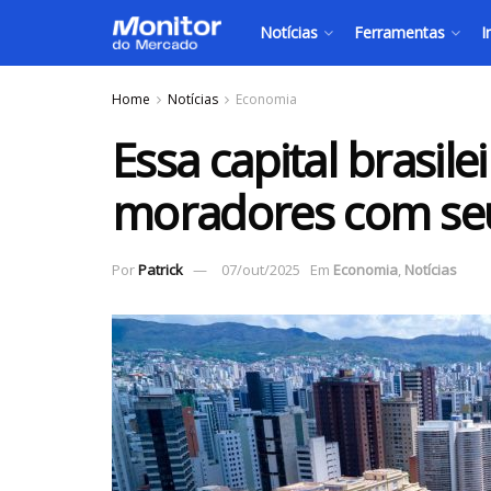
Notícias
Ferramentas
I
Home
Notícias
Economia
Essa capital brasil
moradores com seu
Por
Patrick
07/out/2025
Em
Economia
,
Notícias