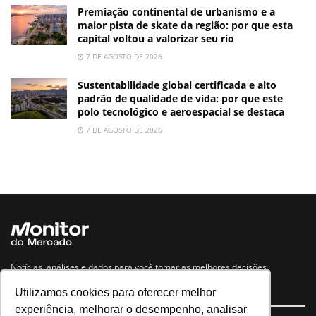
Premiação continental de urbanismo e a
maior pista de skate da região: por que esta
capital voltou a valorizar seu rio
7 DE AGOSTO DE 2026
Sustentabilidade global certificada e alto
padrão de qualidade de vida: por que este
polo tecnológico e aeroespacial se destaca
7 DE AGOSTO DE 2026
Notícias, análises e dados para você tomar as melhores decisões.
Utilizamos cookies para oferecer melhor
Navegue no site
experiência, melhorar o desempenho, analisar