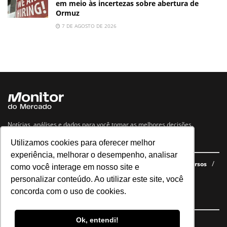
em meio às incertezas sobre abertura de
Ormuz
7 DE AGOSTO DE 2026
Notícias, análises e dados para você tomar as melhores decisões.
Utilizamos cookies para oferecer melhor
Navegue no site
experiência, melhorar o desempenho, analisar
Últimas notícias
Quem somos
E-books gratuitos
Cursos
como você interage em nosso site e
Política de privacidade
personalizar conteúdo. Ao utilizar este site, você
concorda com o uso de cookies.
Siga nossas redes
Ok, entendi!