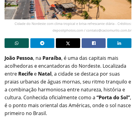
Cidade do Nordeste com clima tropical e brisa refrescante diária - Créditos:
depositphotos.com /
contato@caciomurilo.com.br
João Pessoa
, na
Paraíba
, é uma das capitais mais
acolhedoras e encantadoras do Nordeste. Localizada
entre
Recife
e
Natal
, a cidade se destaca por suas
praias urbanas de águas mornas, seu ritmo tranquilo e
a combinação harmoniosa entre natureza, história e
cultura. Conhecida oficialmente como a
“Porta do Sol”
,
é o ponto mais oriental das Américas, onde o sol nasce
primeiro no Brasil.