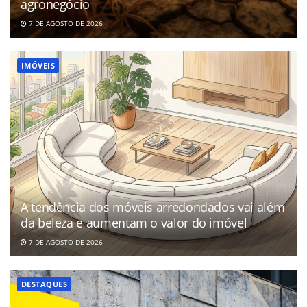
agronegócio
7 DE AGOSTO DE 2026
IMÓVEIS
A tendência dos móveis arredondados vai além
da beleza e aumentam o valor do imóvel
7 DE AGOSTO DE 2026
DESTAQUES