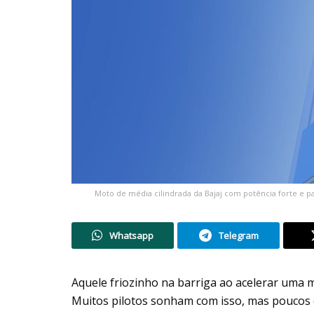
Moto de média cilindrada da Bajaj com potência forte e pa
Whatsapp
Telegram
Aquele friozinho na barriga ao acelerar uma
Muitos pilotos sonham com isso, mas poucos e