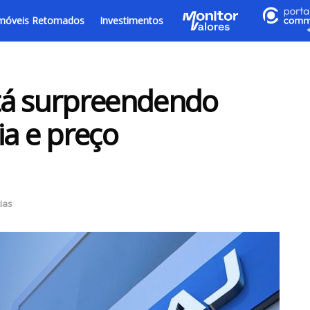
móveis Retomados
Investimentos
tá surpreendendo
ia e preço
ias