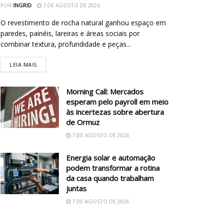
POR
INGRID
7 DE AGOSTO DE 2026
O revestimento de rocha natural ganhou espaço em
paredes, painéis, lareiras e áreas sociais por
combinar textura, profundidade e peças...
LEIA MAIS
Morning Call: Mercados
esperam pelo payroll em meio
às incertezas sobre abertura
de Ormuz
7 DE AGOSTO DE 2026
Energia solar e automação
podem transformar a rotina
da casa quando trabalham
juntas
7 DE AGOSTO DE 2026