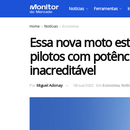
Notícias
Ferramentas
I
Home
Notícias
Economia
Essa nova moto es
pilotos com potênc
inacreditável
Por
Miguel Adonay
18/out/2025
Em
Economia
,
Notíc