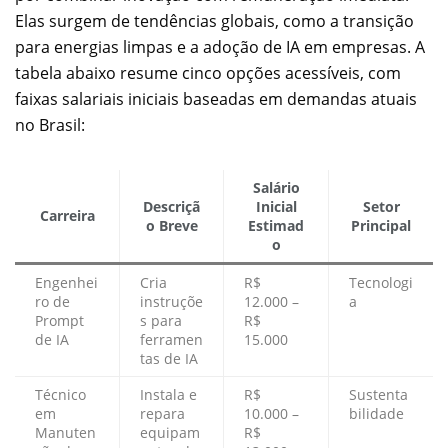
Elas surgem de tendências globais, como a transição
para energias limpas e a adoção de IA em empresas. A
tabela abaixo resume cinco opções acessíveis, com
faixas salariais iniciais baseadas em demandas atuais
no Brasil:
Salário
Descriçã
Inicial
Setor
Carreira
o Breve
Estimad
Principal
o
Engenhei
Cria
R$
Tecnologi
ro de
instruçõe
12.000 –
a
Prompt
s para
R$
de IA
ferramen
15.000
tas de IA
Técnico
Instala e
R$
Sustenta
em
repara
10.000 –
bilidade
Manuten
equipam
R$