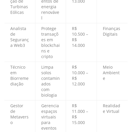
ção de
entos de
13.000
Turbinas
energia
Eólicas
renováve
l
Analista
Protege
R$
Finanças
de
transaçõ
10.500 –
Digitais
Seguranç
es em
R$
a Web3
blockchai
14.000
ns e
cripto
Técnico
Limpa
R$
Meio
em
solos
10.000 –
Ambient
Biorreme
contamin
R$
e
diação
ados
12.000
com
biologia
Gestor
Gerencia
R$
Realidad
de
espaços
11.000 –
e Virtual
Metavers
virtuais
R$
o
para
15.000
eventos