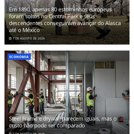
Em 1890, apenas 80 estorninhos europeus
foram soltos no Central Park e seus
descendentes conseguiram avançar do Alasca
até o México
7 DE AGOSTO DE 2026
ECONOMIA
Steel Frame e drywall parecem iguais, mas o
custo não pode ser comparado
7 DE AGOSTO DE 2026