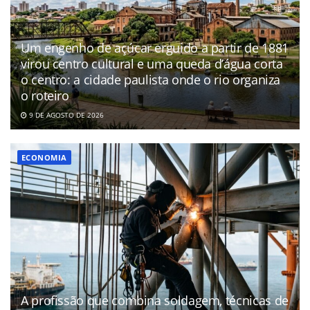
Um engenho de açúcar erguido a partir de 1881
virou centro cultural e uma queda d’água corta
o centro: a cidade paulista onde o rio organiza
o roteiro
9 DE AGOSTO DE 2026
ECONOMIA
A profissão que combina soldagem, técnicas de