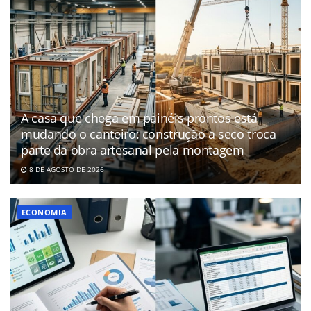
A casa que chega em painéis prontos está
mudando o canteiro: construção a seco troca
parte da obra artesanal pela montagem
8 DE AGOSTO DE 2026
ECONOMIA