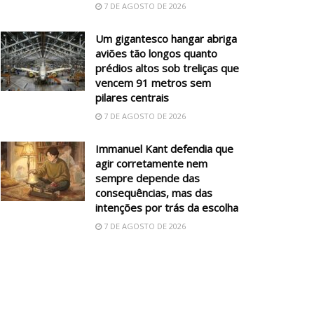
7 DE AGOSTO DE 2026
Um gigantesco hangar abriga
aviões tão longos quanto
prédios altos sob treliças que
vencem 91 metros sem
pilares centrais
7 DE AGOSTO DE 2026
Immanuel Kant defendia que
agir corretamente nem
sempre depende das
consequências, mas das
intenções por trás da escolha
7 DE AGOSTO DE 2026