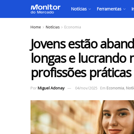
Notícias
Ferramentas
I
Home
Notícias
Economia
Jovens estão aban
longas e lucrando 
profissões práticas
Por
Miguel Adonay
04/nov/2025
Em
Economia
,
Notí