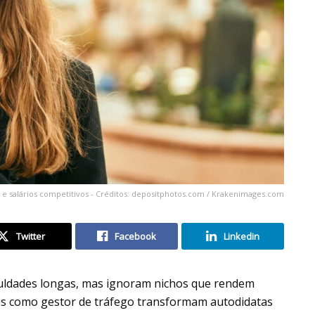
e salários competitivos - Créditos: depositphotos.com / Krakenimages.com
Twitter
Facebook
Linkedin
aculdades longas, mas ignoram nichos que rendem
es como gestor de tráfego transformam autodidatas