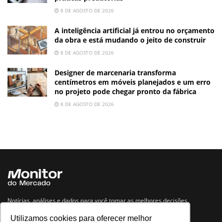
8 DE AGOSTO DE 2026
A inteligência artificial já entrou no orçamento
da obra e está mudando o jeito de construir
8 DE AGOSTO DE 2026
Designer de marcenaria transforma
centímetros em móveis planejados e um erro
no projeto pode chegar pronto da fábrica
8 DE AGOSTO DE 2026
Notícias, análises e dados para você tomar as melhores decisões.
Utilizamos cookies para oferecer melhor
Navegue no site