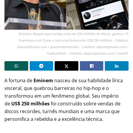
Eminem, Rapper que vendeu mais de 220 milhões de discos, ganhou 15
Grammys e um Oscar e tem uma fortuna de US$ 250 milhões - Créditos:
depositphotos.com / postmodernstudio - Créditos: depositphotos.com /
Featureflash - Créditos: depositphotos.com / rokas91
A fortuna de
Eminem
nasceu de sua habilidade lírica
visceral, que quebrou barreiras no hip-hop e o
transformou em um fenômeno global. Seu império
de
US$ 250 milhões
foi construído sobre vendas de
discos recordes, turnês mundiais e uma marca que
personifica a rebeldia e a excelência técnica.