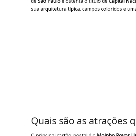
de
São Paulo
e ostenta o título de
Capital Naci
sua arquitetura típica, campos coloridos e um
Quais são as atrações 
O principal cartão-postal é o
Moinho Povos U