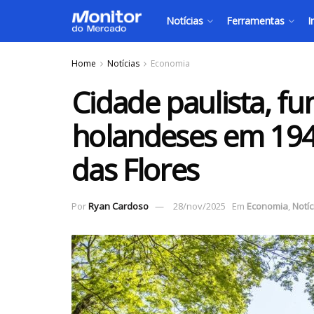
Notícias
Ferramentas
I
Home
Notícias
Economia
Cidade paulista, f
holandeses em 1948
das Flores
Por
Ryan Cardoso
28/nov/2025
Em
Economia
,
Notíc