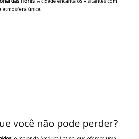
onal das Flores
. A cidade encanta os visitantes com
a atmosfera única.
que você não pode perder?
nidos
, o maior da América Latina, que oferece uma