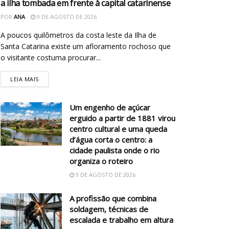
a ilha tombada em frente à capital catarinense
POR
ANA
9 DE AGOSTO DE 2026
A poucos quilômetros da costa leste da Ilha de
Santa Catarina existe um afloramento rochoso que
o visitante costuma procurar...
LEIA MAIS
Um engenho de açúcar
erguido a partir de 1881 virou
centro cultural e uma queda
d’água corta o centro: a
cidade paulista onde o rio
organiza o roteiro
9 DE AGOSTO DE 2026
A profissão que combina
soldagem, técnicas de
escalada e trabalho em altura