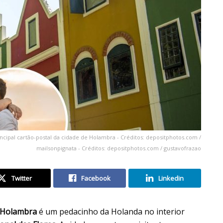
cipal cartão-postal da cidade de Holambra - Créditos: depositphotos.com /
mailsonpignata - Créditos: depositphotos.com / gustavofrazao
Twitter
Facebook
Linkedin
Holambra
é um pedacinho da Holanda no interior