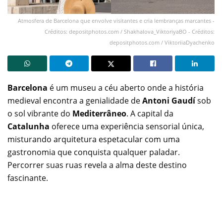
Atmosfera de Barcelona que envolve visitantes e cria lembranças marcantes -
Créditos: depositphotos.com / Shakhalova_ViktoriyaBO - Créditos:
depositphotos.com / ViktoriiaDyachenko
Barcelona
é um museu a céu aberto onde a história
medieval encontra a genialidade de
Antoni Gaudí
sob
o sol vibrante do
Mediterrâneo
. A capital da
Catalunha
oferece uma experiência sensorial única,
misturando arquitetura espetacular com uma
gastronomia que conquista qualquer paladar.
Percorrer suas ruas revela a alma deste destino
fascinante.