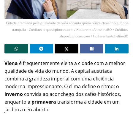
Cidade premiada pela qualidade de vida encanta quem busca clima frio e rotina
tranquila - Créditos: depositphotos.com / HoltarenkoAnhelinaBO / Créditos:
depositphotos.com / HoltarenkoAnhelinaBO
Viena
é frequentemente eleita a cidade com a melhor
qualidade de vida do mundo. A capital austríaca
combina a grandeza imperial com uma eficiência
moderna impressionante. O clima define o ritmo: o
inverno
convida ao aconchego dos cafés históricos,
enquanto a
primavera
transforma a cidade em um
jardim a céu aberto.