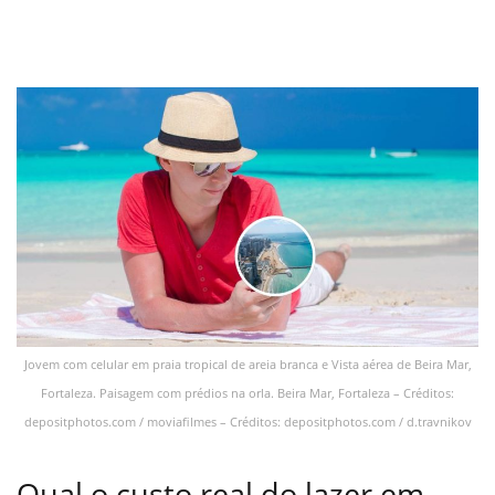
Jovem com celular em praia tropical de areia branca e Vista aérea de Beira Mar,
Fortaleza. Paisagem com prédios na orla. Beira Mar, Fortaleza – Créditos:
depositphotos.com / moviafilmes – Créditos: depositphotos.com / d.travnikov
Qual o custo real do lazer em