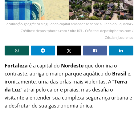
Localização geográfica singular da capital amapaense sobre a Linha do Equador -
Créditos: depositphotos.com / nito103 - Créditos: depositphotos.com /
Cristian_Lourenco
Fortaleza
é a capital do
Nordeste
que domina o
contraste: abriga o maior parque aquático do
Brasil
e,
ironicamente, uma das orlas mais violentas. A “
Terra
da Luz
” atrai pelo calor e praias, mas desafia o
visitante a entender sua complexa segurança urbana e
a desfrutar de sua gastronomia única.