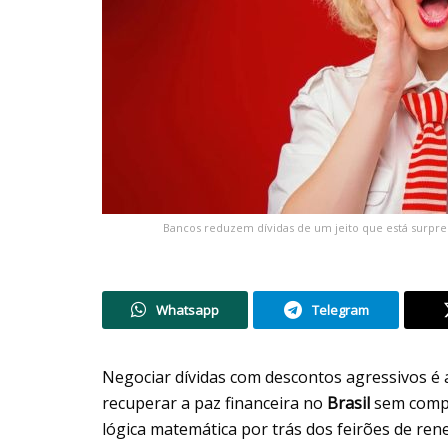
Bancos reduzem dívidas de um jeito que está surpree
Whatsapp
Telegram
Negociar dívidas com descontos agressivos é 
recuperar a paz financeira no
Brasil
sem compr
lógica matemática por trás dos feirões de re