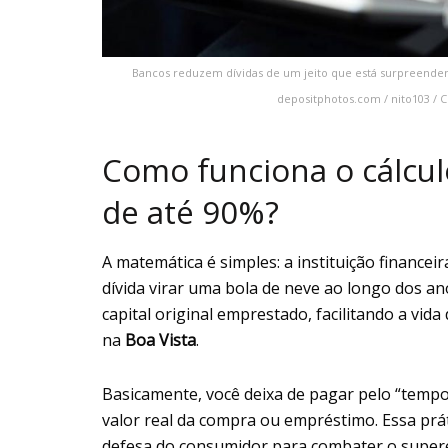
Bancos reduzem dívidas de um jeito que está surpreendendo
depositphotos.com / nito103 / 
Como funciona o cálcul
de até 90%?
A matemática é simples: a instituição financei
dívida virar uma bola de neve ao longo dos an
capital original emprestado, facilitando a vi
na
Boa Vista
.
Basicamente, você deixa de pagar pelo “tempo
valor real da compra ou empréstimo. Essa prát
defesa do consumidor para combater o supere