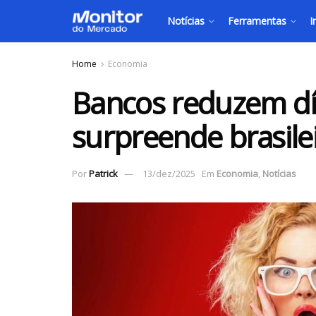
Notícias
Ferramentas
I
Home
Economia
Bancos reduzem dív
surpreende brasile
Por
Patrick
13/dez/2025
Em
Economia
,
Notícias