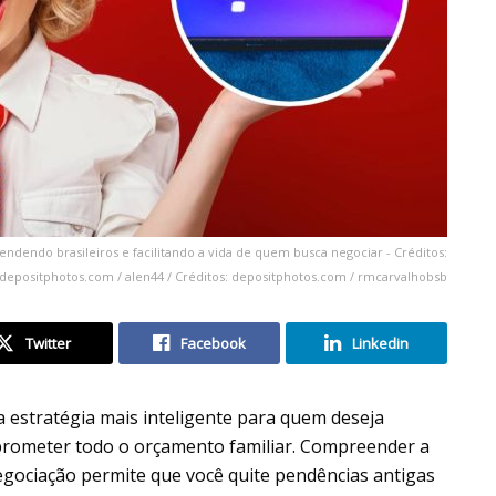
ndendo brasileiros e facilitando a vida de quem busca negociar - Créditos:
depositphotos.com / alen44 / Créditos: depositphotos.com / rmcarvalhobsb
Twitter
Facebook
Linkedin
a estratégia mais inteligente para quem deseja
ometer todo o orçamento familiar. Compreender a
negociação permite que você quite pendências antigas