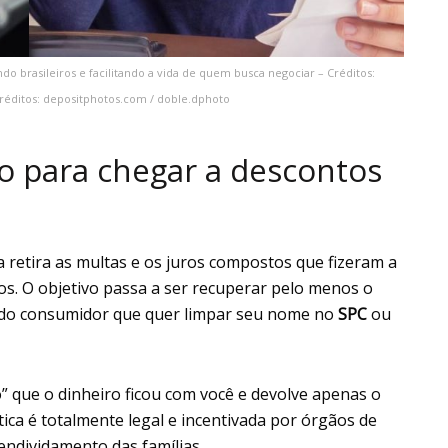
 brasileiros e facilitando a vida de quem busca negociar – Créditos:
Créditos: depositphotos.com / doble.dphoto
o para chegar a descontos
ra retira as multas e os juros compostos que fizeram a
os. O objetivo passa a ser recuperar pelo menos o
da do consumidor que quer limpar seu nome no
SPC
ou
” que o dinheiro ficou com você e devolve apenas o
ica é totalmente legal e incentivada por órgãos de
ndividamento das famílias.