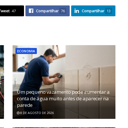
Tweet
47
Compartilhar
76
Compartilhar
13
ECONOMIA
Um pequeno vazamento pode aumentar a
conta de água muito antes de aparecer na
parede
8 DE AGOSTO DE 2026