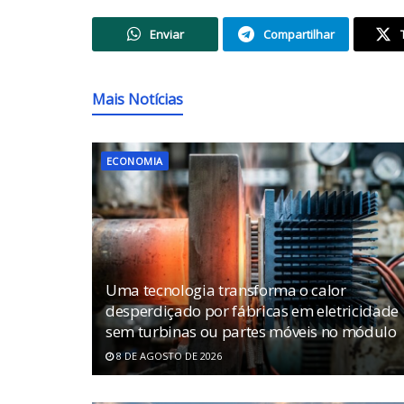
Enviar
Compartilhar
Mais Notícias
ECONOMIA
Uma tecnologia transforma o calor
desperdiçado por fábricas em eletricidade
sem turbinas ou partes móveis no módulo
8 DE AGOSTO DE 2026