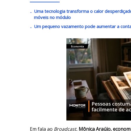
Uma tecnologia transforma o calor desperdiçado
móveis no módulo
Um pequeno vazamento pode aumentar a conta 
Em fala ao
Broadcast
,
Mônica Araújo, economi