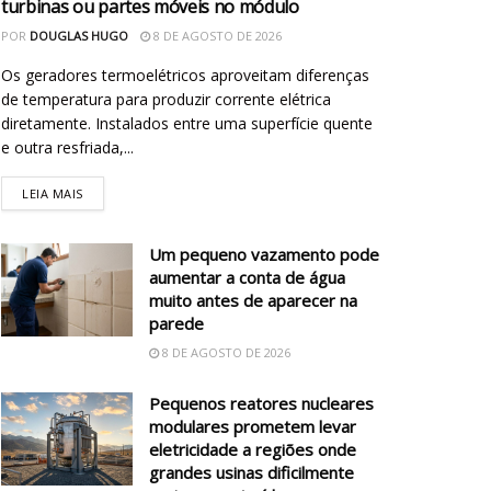
turbinas ou partes móveis no módulo
POR
DOUGLAS HUGO
8 DE AGOSTO DE 2026
Os geradores termoelétricos aproveitam diferenças
de temperatura para produzir corrente elétrica
diretamente. Instalados entre uma superfície quente
e outra resfriada,...
LEIA MAIS
Um pequeno vazamento pode
aumentar a conta de água
muito antes de aparecer na
parede
8 DE AGOSTO DE 2026
Pequenos reatores nucleares
modulares prometem levar
eletricidade a regiões onde
grandes usinas dificilmente