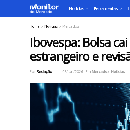
Notícias
Ferramentas
I
Home
Notícias
Mercados
Ibovespa: Bolsa cai
estrangeiro e revis
Por
Redação
08/jun/2026
Em
Mercados
,
Notícias