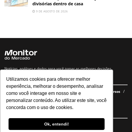
divisórias dentro de casa
9 DE AGOSTO DE 2026
Notícias, análises e dados para você tomar as melhores decisões.
Utilizamos cookies para oferecer melhor
Navegue no site
experiência, melhorar o desempenho, analisar
Últimas notícias
Quem somos
E-books gratuitos
Cursos
como você interage em nosso site e
Política de privacidade
personalizar conteúdo. Ao utilizar este site, você
concorda com o uso de cookies.
Siga nossas redes
Ok, entendi!