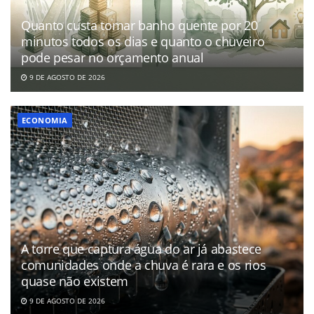
Quanto custa tomar banho quente por 20
minutos todos os dias e quanto o chuveiro
pode pesar no orçamento anual
9 DE AGOSTO DE 2026
ECONOMIA
A torre que captura água do ar já abastece
comunidades onde a chuva é rara e os rios
quase não existem
9 DE AGOSTO DE 2026