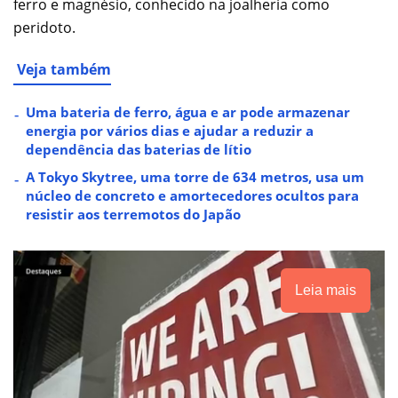
ferro e magnésio, conhecido na joalheria como
peridoto.
Veja também
Uma bateria de ferro, água e ar pode armazenar
energia por vários dias e ajudar a reduzir a
dependência das baterias de lítio
A Tokyo Skytree, uma torre de 634 metros, usa um
núcleo de concreto e amortecedores ocultos para
resistir aos terremotos do Japão
Leia mais