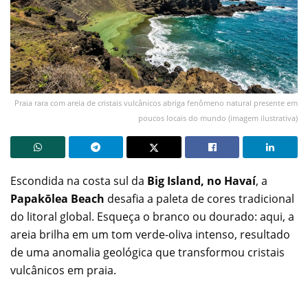
Praia rara com areia de cristais vulcânicos abriga fenômeno natural presente em
poucos locais do mundo (imagem ilustrativa)
Escondida na costa sul da
Big Island, no Havaí
, a
Papakōlea Beach
desafia a paleta de cores tradicional
do litoral global. Esqueça o branco ou dourado: aqui, a
areia brilha em um tom verde-oliva intenso, resultado
de uma anomalia geológica que transformou cristais
vulcânicos em praia.