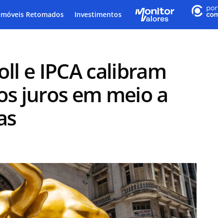
Imóveis Retomados
Investimentos
oll e IPCA calibram
os juros em meio a
as