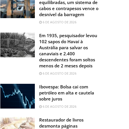
equilibradas, um sistema de
cabos e contrapesos vence o
desnível da barragem
6 DE AGOSTO DE 2026
Em 1935, pesquisador levou
102 sapos do Havaí à
Austrália para salvar os
canaviais e 2.400
descendentes foram soltos
menos de 2 meses depois
6 DE AGOSTO DE 2026
Ibovespa: Bolsa cai com
petróleo em alta e cautela
sobre juros
6 DE AGOSTO DE 2026
Restaurador de livros
desmonta páginas