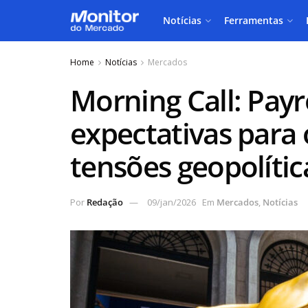
Notícias
Ferramentas
Home
Notícias
Mercados
Morning Call: Payr
expectativas para 
tensões geopolític
Por
Redação
09/jan/2026
Em
Mercados
,
Notícias