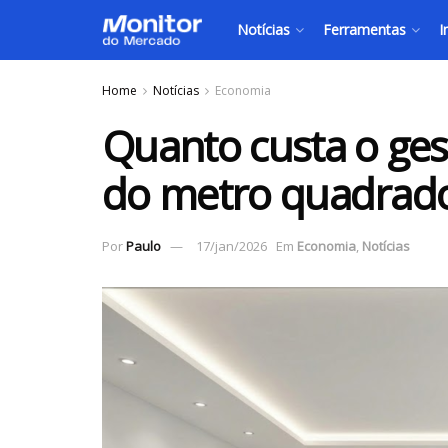
Notícias
Ferramentas
I
Home
Notícias
Economia
Quanto custa o ges
do metro quadrado
Por
Paulo
17/jan/2026
Em
Economia
,
Notícias