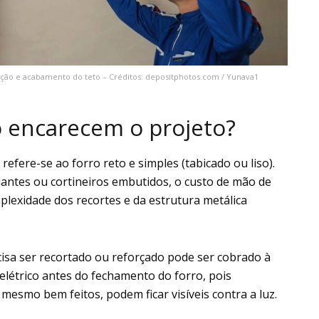
ção e acabamento do teto – Créditos: depositphotos.com / Yunava1
o encarecem o projeto?
efere-se ao forro reto e simples (tabicado ou liso).
utuantes ou cortineiros embutidos, o custo de mão de
lexidade dos recortes e da estrutura metálica
cisa ser recortado ou reforçado pode ser cobrado à
o elétrico antes do fechamento do forro, pois
esmo bem feitos, podem ficar visíveis contra a luz.