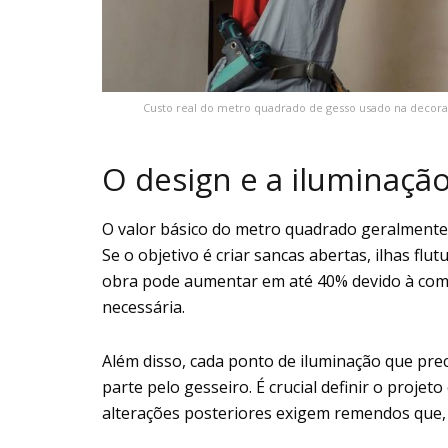
Custo real do metro quadrado de gesso usado na decora
O design e a iluminaçã
O valor básico do metro quadrado geralmente r
Se o objetivo é criar sancas abertas, ilhas fl
obra pode aumentar em até 40% devido à comp
necessária.
Além disso, cada ponto de iluminação que pre
parte pelo gesseiro. É crucial definir o projet
alterações posteriores exigem remendos que, m