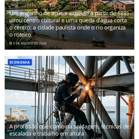
Um engenho de açúcar erguido a partir de 1881
virou centro cultural e uma queda d’água corta
o centro: a cidade paulista onde o rio organiza
o roteiro
9 DE AGOSTO DE 2026
ECONOMIA
A profissão que combina soldagem, técnicas de
escalada e trabalho em altura