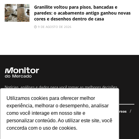
Granilite voltou para pisos, bancadas e
paredes: o acabamento antigo ganhou novas
cores e desenhos dentro de casa
9 DE AGOSTO DE 2026
Notícias, análises e dados para você tomar as melhores decisões.
Utilizamos cookies para oferecer melhor
Navegue no site
experiência, melhorar o desempenho, analisar
Últimas notícias
Quem somos
E-books gratuitos
Cursos
como você interage em nosso site e
Política de privacidade
personalizar conteúdo. Ao utilizar este site, você
concorda com o uso de cookies.
Siga nossas redes