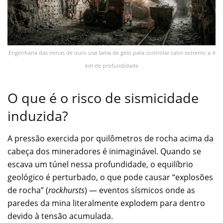
Engenharia das minas de ouro usa lama de gelo para controlar calor extremo a 4
km de profundidade
O que é o risco de sismicidade
induzida?
A pressão exercida por quilômetros de rocha acima da
cabeça dos mineradores é inimaginável. Quando se
escava um túnel nessa profundidade, o equilíbrio
geológico é perturbado, o que pode causar “explosões
de rocha” (
rockhursts
) — eventos sísmicos onde as
paredes da mina literalmente explodem para dentro
devido à tensão acumulada.