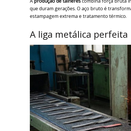
A
produção de talheres
combina força bruta in
que duram gerações. O aço bruto é transform
estampagem extrema e tratamento térmico.
A liga metálica perfeita