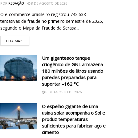
POR
REDAÇÃO
8 DE AGOSTO DE 2026
O e-commerce brasileiro registrou 743.638
tentativas de fraude no primeiro semestre de 2026,
segundo o Mapa da Fraude da Serasa...
LEIA MAIS
Um gigantesco tanque
criogênico de GNL armazena
180 milhões de litros usando
paredes preparadas para
suportar –162 °C
8 DE AGOSTO DE 2026
O espelho gigante de uma
usina solar acompanha o Sol e
produz temperaturas
suficientes para fabricar aço e
cimento