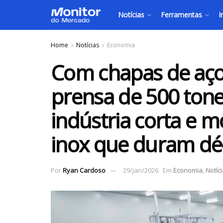
Notícias
Ferramentas
I
Home
Notícias
Economia
Com chapas de aço
prensa de 500 tone
indústria corta e m
inox que duram dé
Por
Ryan Cardoso
29/jan/2026
Em
Economia
,
Notíc