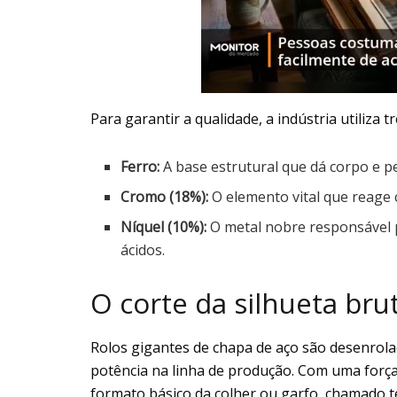
Para garantir a qualidade, a indústria utiliza t
Ferro:
A base estrutural que dá corpo e pe
Cromo (18%):
O elemento vital que reage 
Níquel (10%):
O metal nobre responsável p
ácidos.
O corte da silhueta bru
Rolos gigantes de chapa de aço são desenrola
potência na linha de produção. Com uma forç
formato básico da colher ou garfo, chamado t