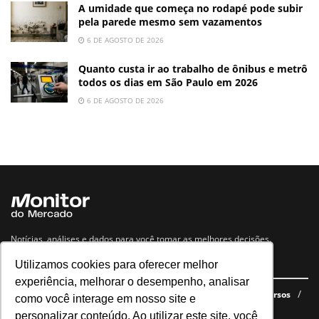
A umidade que começa no rodapé pode subir
pela parede mesmo sem vazamentos
6 DE AGOSTO DE 2026
Quanto custa ir ao trabalho de ônibus e metrô
todos os dias em São Paulo em 2026
6 DE AGOSTO DE 2026
Notícias, análises e dados para você tomar as melhores decisões.
Utilizamos cookies para oferecer melhor
Navegue no site
experiência, melhorar o desempenho, analisar
Últimas notícias
Quem somos
E-books gratuitos
Cursos
como você interage em nosso site e
Política de privacidade
personalizar conteúdo. Ao utilizar este site, você