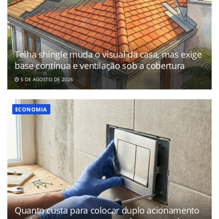
Telha shingle muda o visual da casa, mas exige
base contínua e ventilação sob a cobertura
5 DE AGOSTO DE 2026
ECONOMIA
Quanto custa para colocar duplo acionamento