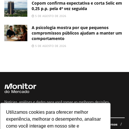
Copom confirma expectativa e corta Selic em
0,25 p.p. pela 4ª vez seguida
5 DE AGOSTO DE 2026
A psicologia mostra por que pequenos
compromissos públicos ajudam a manter um
comportamento
5 DE AGOSTO DE 2026
Notícias, análises e dados para você tomar as melhores decisões.
Utilizamos cookies para oferecer melhor
Navegue no site
experiência, melhorar o desempenho, analisar
Últimas notícias
Quem somos
E-books gratuitos
Cursos
como você interage em nosso site e