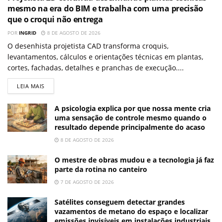
mesmo na era do BIM e trabalha com uma precisão
que o croqui não entrega
POR
INGRID
8 DE AGOSTO DE 2026
O desenhista projetista CAD transforma croquis,
levantamentos, cálculos e orientações técnicas em plantas,
cortes, fachadas, detalhes e pranchas de execução....
LEIA MAIS
A psicologia explica por que nossa mente cria
uma sensação de controle mesmo quando o
resultado depende principalmente do acaso
8 DE AGOSTO DE 2026
O mestre de obras mudou e a tecnologia já faz
parte da rotina no canteiro
7 DE AGOSTO DE 2026
Satélites conseguem detectar grandes
vazamentos de metano do espaço e localizar
emissões invisíveis em instalações industriais