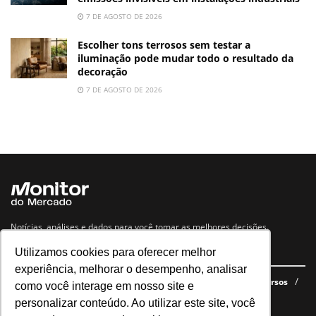
7 DE AGOSTO DE 2026
Escolher tons terrosos sem testar a
iluminação pode mudar todo o resultado da
decoração
7 DE AGOSTO DE 2026
Notícias, análises e dados para você tomar as melhores decisões.
Utilizamos cookies para oferecer melhor
Navegue no site
experiência, melhorar o desempenho, analisar
Últimas notícias
Quem somos
E-books gratuitos
Cursos
como você interage em nosso site e
Política de privacidade
personalizar conteúdo. Ao utilizar este site, você