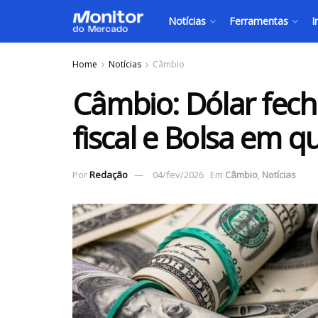
Notícias
Ferramentas
I
Home
Notícias
Câmbio
Câmbio: Dólar fech
fiscal e Bolsa em 
Por
Redação
04/fev/2026
Em
Câmbio
,
Notícias