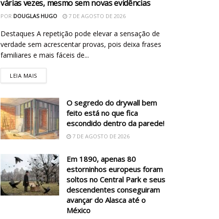
várias vezes, mesmo sem novas evidências
POR
DOUGLAS HUGO
7 DE AGOSTO DE 2026
Destaques A repetição pode elevar a sensação de
verdade sem acrescentar provas, pois deixa frases
familiares e mais fáceis de...
LEIA MAIS
O segredo do drywall bem
feito está no que fica
escondido dentro da parede!
7 DE AGOSTO DE 2026
Em 1890, apenas 80
estorninhos europeus foram
soltos no Central Park e seus
descendentes conseguiram
avançar do Alasca até o
México