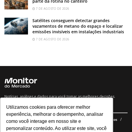
parte da rotina no canteiro
7 DE AGOSTO DE 2026
Satélites conseguem detectar grandes
vazamentos de metano do espaço e localizar
emissões invisíveis em instalações industriais
7 DE AGOSTO DE 2026
Notícias, análises e dados para você tomar as melhores decisões.
Utilizamos cookies para oferecer melhor
Navegue no site
experiência, melhorar o desempenho, analisar
Últimas notícias
Quem somos
E-books gratuitos
Cursos
como você interage em nosso site e
Política de privacidade
personalizar conteúdo. Ao utilizar este site, você