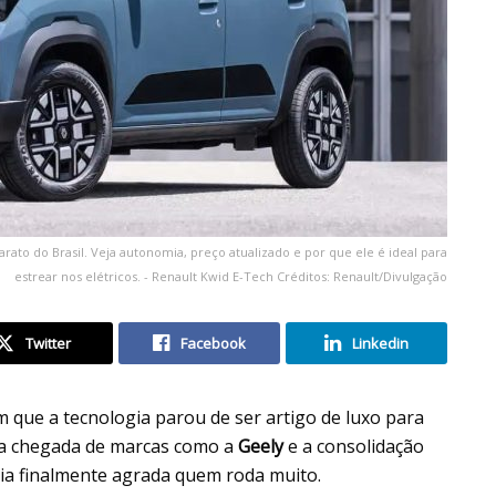
rato do Brasil. Veja autonomia, preço atualizado e por que ele é ideal para
estrear nos elétricos. - Renault Kwid E-Tech Créditos: Renault/Divulgação
Twitter
Facebook
Linkedin
que a tecnologia parou de ser artigo de luxo para
m a chegada de marcas como a
Geely
e a consolidação
mia finalmente agrada quem roda muito.