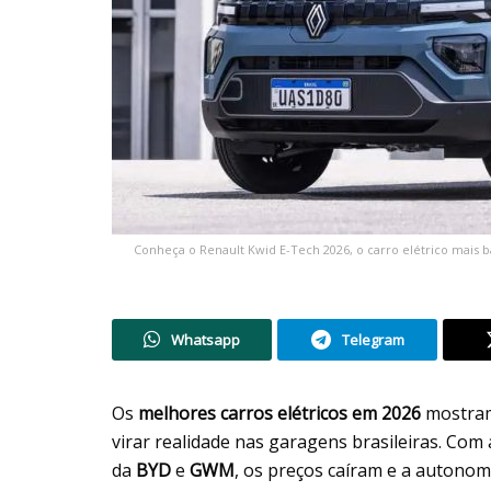
Conheça o Renault Kwid E-Tech 2026, o carro elétrico mais ba
Whatsapp
Telegram
Os
melhores carros elétricos em 2026
mostram 
virar realidade nas garagens brasileiras. Co
da
BYD
e
GWM
, os preços caíram e a autono