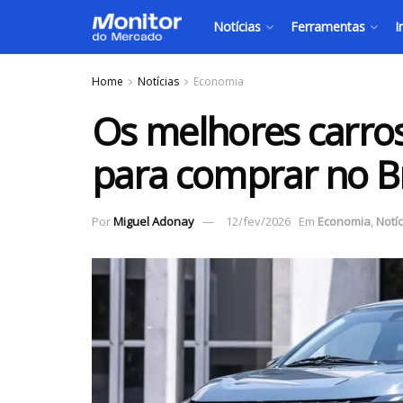
Notícias
Ferramentas
I
Home
Notícias
Economia
Os melhores carros
para comprar no Br
Por
Miguel Adonay
12/fev/2026
Em
Economia
,
Notíc