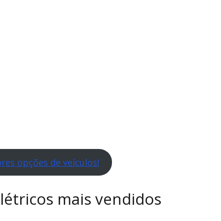
res opções de veículos!
létricos mais vendidos