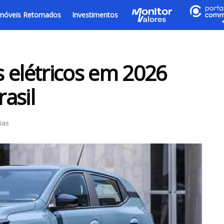
móveis Retomados
Investimentos
 elétricos em 2026
asil
ias