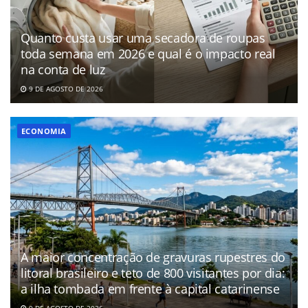
Quanto custa usar uma secadora de roupas
toda semana em 2026 e qual é o impacto real
na conta de luz
9 DE AGOSTO DE 2026
ECONOMIA
A maior concentração de gravuras rupestres do
litoral brasileiro e teto de 800 visitantes por dia:
a ilha tombada em frente à capital catarinense
9 DE AGOSTO DE 2026