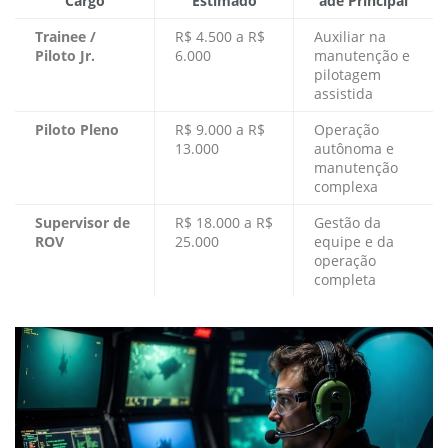
Cargo
Estimado
ade Principal
Trainee /
R$ 4.500 a R$
Auxiliar na
Piloto Jr.
6.000
manutenção e
pilotagem
assistida
Piloto Pleno
R$ 9.000 a R$
Operação
13.000
autônoma e
manutenção
complexa
Supervisor de
R$ 18.000 a R$
Gestão da
ROV
25.000
equipe e da
operação
completa