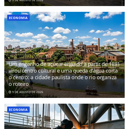
ECONOMIA
Um engenho de açúcar erguido a partir de 1881
virou centro cultural e uma queda d’água corta
o centro: a cidade paulista onde o rio organiza
o roteiro
9 DE AGOSTO DE 2026
ECONOMIA