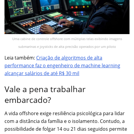
Uma cabine de controle offshore com múltiplas telas exibindo imagens
submarinas e joysticks de alta precisão operados por um piloto
Leia também:
Criação de algoritmos de alta
performance faz o engenheiro de machine learning
alcançar salários de até R$ 30 mil
Vale a pena trabalhar
embarcado?
A vida offshore exige resiliência psicológica para lidar
com a distância da família e o isolamento. Contudo, a
possibilidade de folgar 14 ou 21 dias seguidos permite