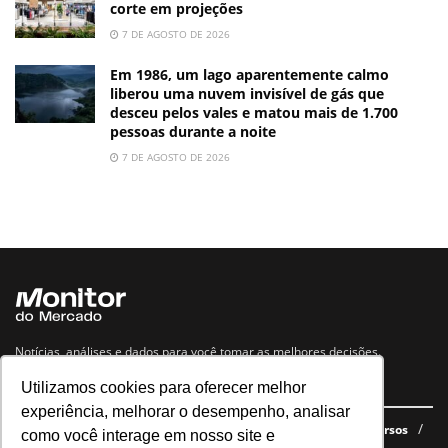
corte em projeções
7 DE AGOSTO DE 2026
Em 1986, um lago aparentemente calmo
liberou uma nuvem invisível de gás que
desceu pelos vales e matou mais de 1.700
pessoas durante a noite
7 DE AGOSTO DE 2026
Notícias, análises e dados para você tomar as melhores decisões.
Utilizamos cookies para oferecer melhor
Navegue no site
experiência, melhorar o desempenho, analisar
Últimas notícias
Quem somos
E-books gratuitos
Cursos
como você interage em nosso site e