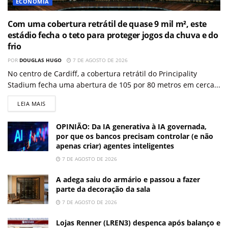
ECONOMIA
Com uma cobertura retrátil de quase 9 mil m², este
estádio fecha o teto para proteger jogos da chuva e do
frio
POR
DOUGLAS HUGO
7 DE AGOSTO DE 2026
No centro de Cardiff, a cobertura retrátil do Principality
Stadium fecha uma abertura de 105 por 80 metros em cerca...
LEIA MAIS
OPINIÃO: Da IA generativa à IA governada,
por que os bancos precisam controlar (e não
apenas criar) agentes inteligentes
7 DE AGOSTO DE 2026
A adega saiu do armário e passou a fazer
parte da decoração da sala
7 DE AGOSTO DE 2026
Lojas Renner (LREN3) despenca após balanço e