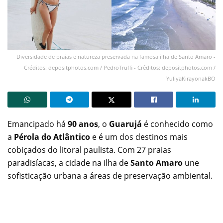
Diversidade de praias e natureza preservada na famosa ilha de Santo Amaro -
Créditos: depositphotos.com / PedroTruffi - Créditos: depositphotos.com /
YuliyaKirayonakBO
Emancipado há
90 anos
, o
Guarujá
é conhecido como
a
Pérola do Atlântico
e é um dos destinos mais
cobiçados do litoral paulista. Com 27 praias
paradisíacas, a cidade na ilha de
Santo Amaro
une
sofisticação urbana a áreas de preservação ambiental.