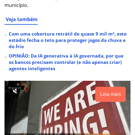
município.
Veja também
Com uma cobertura retrátil de quase 9 mil m², este
estádio fecha o teto para proteger jogos da chuva e
do frio
OPINIÃO: Da IA generativa à IA governada, por que
os bancos precisam controlar (e não apenas criar)
agentes inteligentes
Leia mais