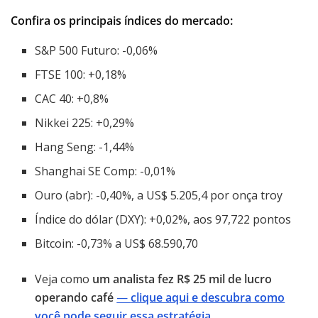
Confira os principais índices do mercado:
S&P 500 Futuro: -0,06%
FTSE 100: +0,18%
CAC 40: +0,8%
Nikkei 225: +0,29%
Hang Seng: -1,44%
Shanghai SE Comp: -0,01%
Ouro (abr): -0,40%, a US$ 5.205,4 por onça troy
Índice do dólar (DXY): +0,02%, aos 97,722 pontos
Bitcoin: -0,73% a US$ 68.590,70
Veja como
um analista fez R$ 25 mil de lucro
operando café
—
clique aqui e descubra como
você pode seguir essa estratégia
.