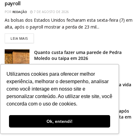
payroll
POR
REDAÇÃO
7 DE AGOSTO DE 2026
As bolsas dos Estados Unidos fecharam esta sexta-feira (7) em
alta, após o payroll mostrar a perda de 23 mil...
LEIA MAIS
Quanto custa fazer uma parede de Pedra
Moledo ou taipa em 2026
7 DE AGOSTO DE 2026
Utilizamos cookies para oferecer melhor
Um concreto capaz de fechar pequenas
experiência, melhorar o desempenho, analisar
rachaduras sozinho promete aumentar a vida
como você interage em nosso site e
útil de pontes, túneis e edifícios
personalizar conteúdo. Ao utilizar este site, você
7 DE AGOSTO DE 2026
concorda com o uso de cookies.
Iene devolve quase metade dos ganhos após
intervenção histórica e mercado já aposta em
Ok, entendi!
nova ação
7 DE AGOSTO DE 2026