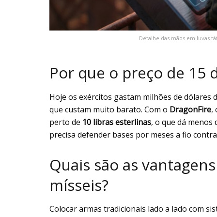
Detalhe das mãos em luvas tát
Por que o preço de 15 
Hoje os exércitos gastam milhões de dólares
que custam muito barato. Com o
DragonFire
,
perto de
10 libras esterlinas
, o que dá menos
precisa defender bases por meses a fio contr
Quais são as vantagens
mísseis?
Colocar armas tradicionais lado a lado com s