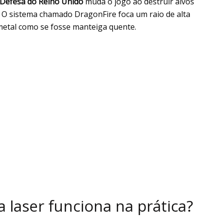
 Defesa do Reino Unido
muda o jogo ao destruir alvos
 O sistema chamado DragonFire foca um raio de alta
 metal como se fosse manteiga quente.
 laser funciona na prática?