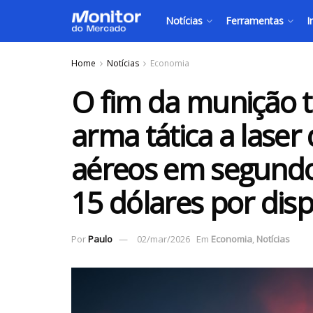
Notícias
Ferramentas
I
Home
Notícias
Economia
O fim da munição t
arma tática a laser
aéreos em segundo
15 dólares por dis
Por
Paulo
02/mar/2026
Em
Economia
,
Notícias