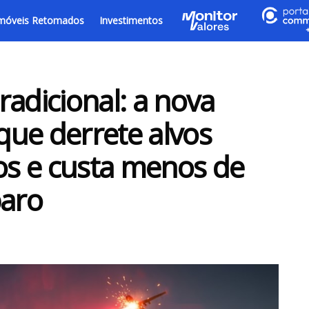
móveis Retomados
Investimentos
radicional: a nova
 que derrete alvos
s e custa menos de
paro