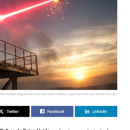
ão militar disparando um raio laser intenso que derrete um drone no céu.
Twitter
Facebook
Linkedin