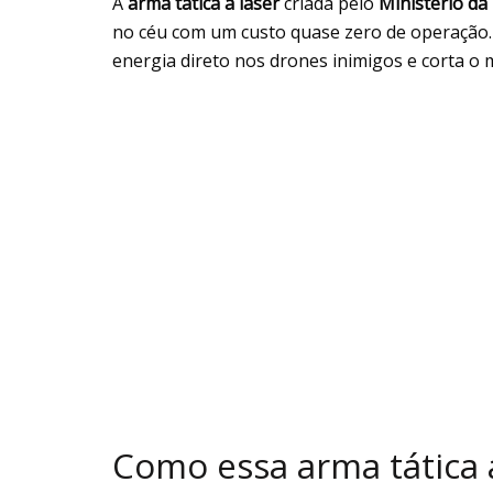
A
arma tática a laser
criada pelo
Ministério da
no céu com um custo quase zero de operação.
energia direto nos drones inimigos e corta o
Como essa arma tática a