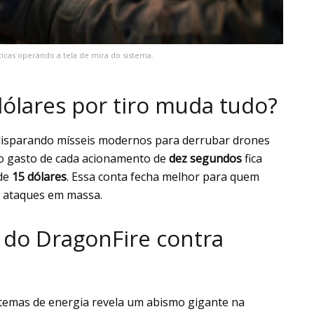
icas operando a tela de mira do sistema.
dólares por tiro muda tudo?
 disparando mísseis modernos para derrubar drones
 o gasto de cada acionamento de
dez segundos
fica
 de
15 dólares
. Essa conta fecha melhor para quem
a ataques em massa.
 do DragonFire contra
istemas de energia revela um abismo gigante na