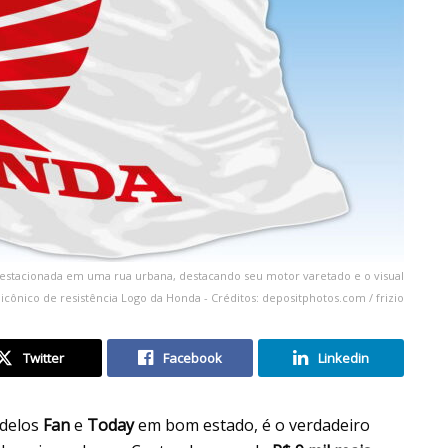
estacionada em uma rua urbana, destacando seu motor varetado e o visual
icônico de resistência Logo da Honda - Créditos: depositphotos.com / frizio
Twitter
Facebook
Linkedin
delos
Fan
e
Today
em bom estado, é o verdadeiro