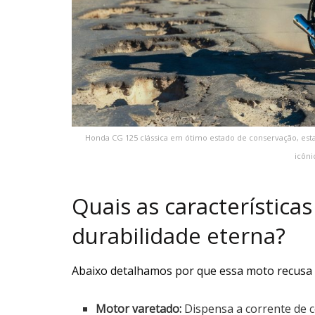
Honda CG 125 clássica em ótimo estado de conservação, est
icôni
Quais as característica
durabilidade eterna?
Abaixo detalhamos por que essa moto recusa v
Motor varetado:
Dispensa a corrente de 