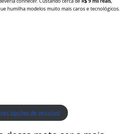
deveria conhecer. Custando cerca de
R$ 9 mil reais
,
ue humilha modelos muito mais caros e tecnológicos.
res opções de veículos!