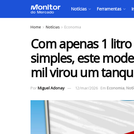
Notícias
Ferramentas
I
Home
Notícias
Economia
Com apenas 1 litro
simples, este mode
mil virou um tanq
Por
Miguel Adonay
12/mar/2026
Em
Economia
,
Notí