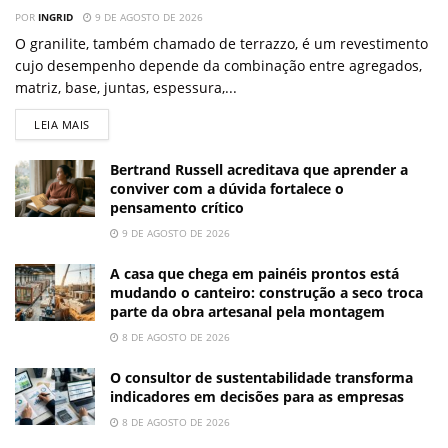
POR
INGRID
9 DE AGOSTO DE 2026
O granilite, também chamado de terrazzo, é um revestimento
cujo desempenho depende da combinação entre agregados,
matriz, base, juntas, espessura,...
LEIA MAIS
Bertrand Russell acreditava que aprender a
conviver com a dúvida fortalece o
pensamento crítico
9 DE AGOSTO DE 2026
A casa que chega em painéis prontos está
mudando o canteiro: construção a seco troca
parte da obra artesanal pela montagem
8 DE AGOSTO DE 2026
O consultor de sustentabilidade transforma
indicadores em decisões para as empresas
8 DE AGOSTO DE 2026