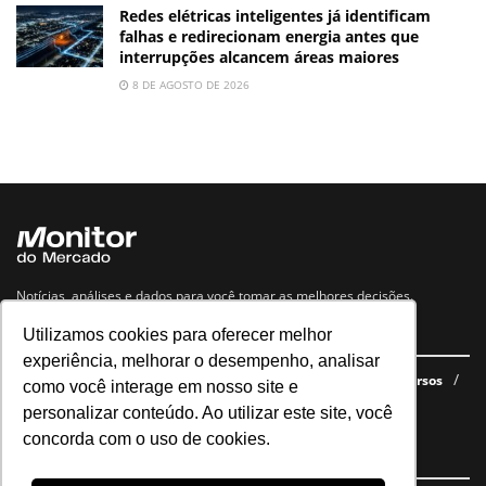
Redes elétricas inteligentes já identificam
falhas e redirecionam energia antes que
interrupções alcancem áreas maiores
8 DE AGOSTO DE 2026
Notícias, análises e dados para você tomar as melhores decisões.
Utilizamos cookies para oferecer melhor
Navegue no site
experiência, melhorar o desempenho, analisar
Últimas notícias
Quem somos
E-books gratuitos
Cursos
como você interage em nosso site e
Política de privacidade
personalizar conteúdo. Ao utilizar este site, você
concorda com o uso de cookies.
Siga nossas redes