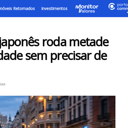
móveis Retomados
Investimentos
japonês roda metade
idade sem precisar de
cias