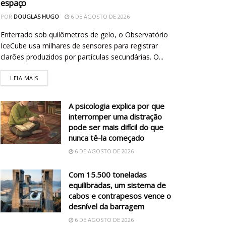
espaço
POR
DOUGLAS HUGO
6 DE AGOSTO DE 2026
Enterrado sob quilômetros de gelo, o Observatório
IceCube usa milhares de sensores para registrar
clarões produzidos por partículas secundárias. O...
LEIA MAIS
A psicologia explica por que
interromper uma distração
pode ser mais difícil do que
nunca tê-la começado
6 DE AGOSTO DE 2026
Com 15.500 toneladas
equilibradas, um sistema de
cabos e contrapesos vence o
desnível da barragem
6 DE AGOSTO DE 2026