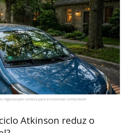
ndo regeneração cinética para economizar combustível
iclo Atkinson reduz o
el?