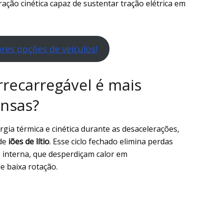
ção cinética capaz de sustentar tração elétrica em
res opções de veículos!
rrecarregável é mais
ensas?
gia térmica e cinética durante as desacelerações,
 de
iões de lítio
. Esse ciclo fechado elimina perdas
interna, que desperdiçam calor em
 baixa rotação.