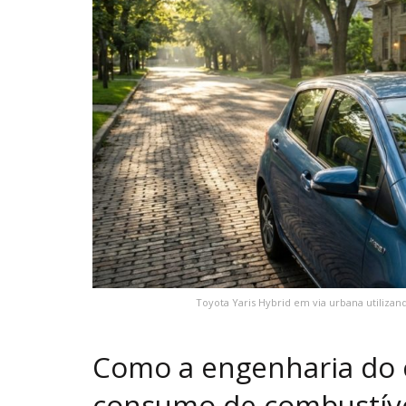
Toyota Yaris Hybrid em via urbana utiliza
Como a engenharia do c
consumo de combustív