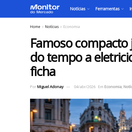
Notícias
Ferramentas
I
Home
Notícias
Economia
Famoso compacto 
do tempo a eletric
ficha
Por
Miguel Adonay
04/abr/2026
Em
Economia
,
Notí