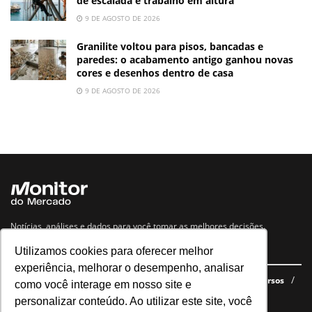
de escalada e trabalho em altura
9 DE AGOSTO DE 2026
Granilite voltou para pisos, bancadas e
paredes: o acabamento antigo ganhou novas
cores e desenhos dentro de casa
9 DE AGOSTO DE 2026
Notícias, análises e dados para você tomar as melhores decisões.
Utilizamos cookies para oferecer melhor
Navegue no site
experiência, melhorar o desempenho, analisar
Últimas notícias
Quem somos
E-books gratuitos
Cursos
como você interage em nosso site e
Política de privacidade
personalizar conteúdo. Ao utilizar este site, você