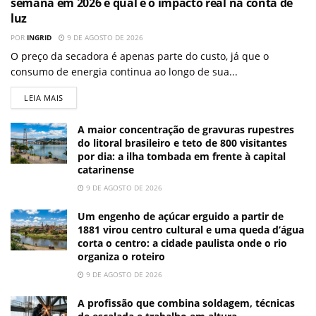
semana em 2026 e qual é o impacto real na conta de
luz
POR
INGRID
9 DE AGOSTO DE 2026
O preço da secadora é apenas parte do custo, já que o
consumo de energia continua ao longo de sua...
LEIA MAIS
A maior concentração de gravuras rupestres
do litoral brasileiro e teto de 800 visitantes
por dia: a ilha tombada em frente à capital
catarinense
9 DE AGOSTO DE 2026
Um engenho de açúcar erguido a partir de
1881 virou centro cultural e uma queda d’água
corta o centro: a cidade paulista onde o rio
organiza o roteiro
9 DE AGOSTO DE 2026
A profissão que combina soldagem, técnicas