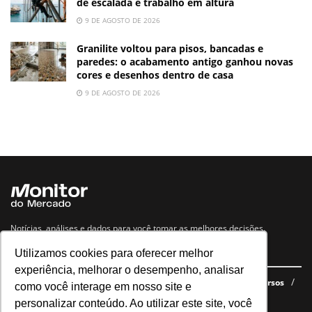
de escalada e trabalho em altura
9 DE AGOSTO DE 2026
Granilite voltou para pisos, bancadas e
paredes: o acabamento antigo ganhou novas
cores e desenhos dentro de casa
9 DE AGOSTO DE 2026
Notícias, análises e dados para você tomar as melhores decisões.
Utilizamos cookies para oferecer melhor
Navegue no site
experiência, melhorar o desempenho, analisar
Últimas notícias
Quem somos
E-books gratuitos
Cursos
como você interage em nosso site e
Política de privacidade
personalizar conteúdo. Ao utilizar este site, você