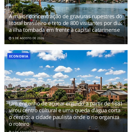
A maior concentração de gravuras rupestres do
litoral brasileiro e teto de 800 visitantes por dia:
a ilha tombada em frente à capital catarinense
9 DE AGOSTO DE 2026
ECONOMIA
Um engenho de açúcar erguido a partir de 1881
virou centro cultural e uma queda d’água corta
o centro: a cidade paulista onde o rio organiza
o roteiro
9 DE AGOSTO DE 2026