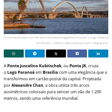
Ponte estruturada com três arcos assimétricos gigantes cruzando o Lago Paranoá
em Brasília - Créditos: depositphotos.com / diegograndi
A
Ponte Juscelino Kubitschek
, ou
Ponte JK
, cruza
o
Lago Paranoá
em
Brasília
com uma elegância que a
transformou em cartão-postal da capital. Projetada
por
Alexandre Chan
, a obra utiliza três arcos
assimétricos colossais para vencer um vão de 1.200
metros, sendo uma referência mundial.