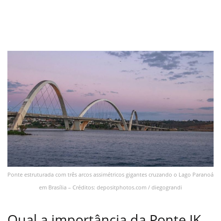
Ponte estruturada com três arcos assimétricos gigantes cruzando o Lago Paranoá
em Brasília – Créditos: depositphotos.com / diegograndi
Qual a importância da Ponte JK