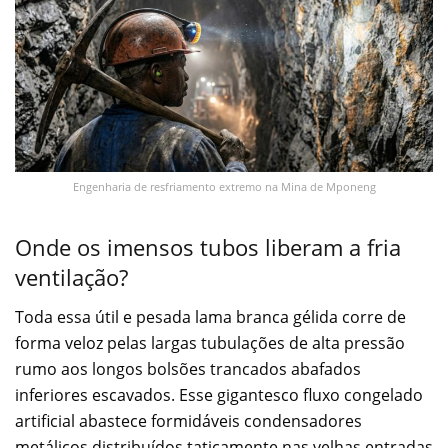
Engenharia de resfriamento extremo na Mina de Mponeng
Onde os imensos tubos liberam a fria
ventilação?
Toda essa útil e pesada lama branca gélida corre de
forma veloz pelas largas tubulações de alta pressão
rumo aos longos bolsões trancados abafados
inferiores escavados. Esse gigantesco fluxo congelado
artificial abastece formidáveis condensadores
metálicos distribuídos taticamente nas velhas entradas