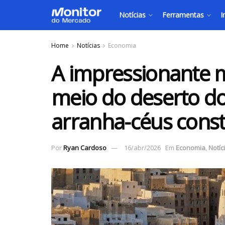
Notícias
Ferramentas
I
Home
Notícias
Economia
A impressionante 
meio do deserto d
arranha-céus const
Por
Ryan Cardoso
16/abr/2026
Em
Economia
,
Notíc