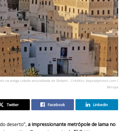
to na antiga cidade amuralhada de Shibam - Créditos: depositphotos.com /
Miropa
Twitter
Facebook
Linkedin
do deserto”,
a impressionante metrópole de lama no