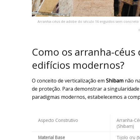
Arranha-céus de adobe do século 16 erguidos sem concreto 
Como os arranha-céus 
edifícios modernos?
O conceito de verticalização em
Shibam
não na
de proteção. Para demonstrar a singularidade 
paradigmas modernos, estabelecemos a compa
Aspecto Construtivo
Arranha-Cé
(Shibam)
Material Base
Tijolo cru (