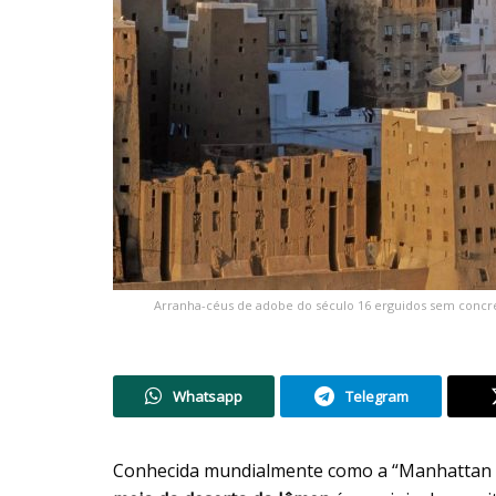
Arranha-céus de adobe do século 16 erguidos sem concre
Whatsapp
Telegram
Conhecida mundialmente como a “Manhattan 