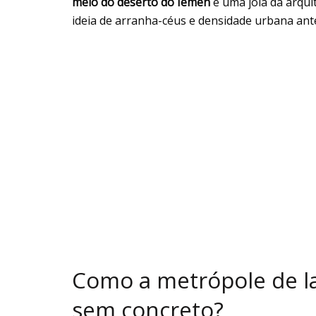
meio do deserto do Iêmen
é uma joia da arqui
ideia de arranha-céus e densidade urbana ant
Como a metrópole de l
sem concreto?