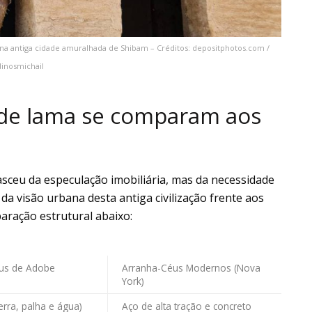
na antiga cidade amuralhada de Shibam – Créditos: depositphotos.com /
dinosmichail
de lama se comparam aos
sceu da especulação imobiliária, mas da necessidade
da visão urbana desta antiga civilização frente aos
ração estrutural abaixo:
us de Adobe
Arranha-Céus Modernos (Nova
York)
terra, palha e água)
Aço de alta tração e concreto