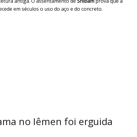
tetura antiga. O assentamento de
Shibam
prova que a
ecede em séculos o uso do aço e do concreto.
ama no Iêmen foi erguida