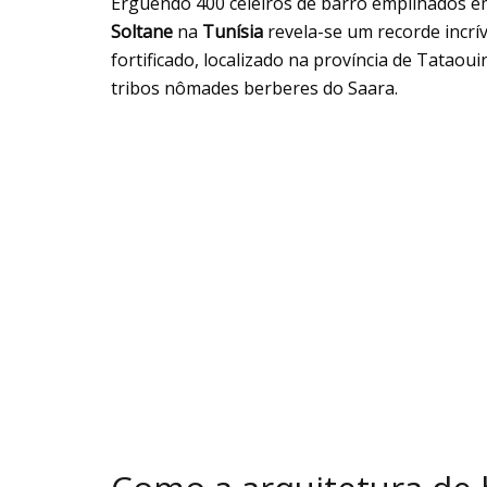
Erguendo 400 celeiros de barro empilhados em 
Soltane
na
Tunísia
revela-se um recorde incrív
fortificado, localizado na província de Tataou
tribos nômades berberes do Saara.