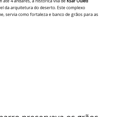
até 4 andares, a histórica vila de
Ksar Ouled
el da arquitetura do deserto. Este complexo
ine, servia como fortaleza e banco de grãos para as