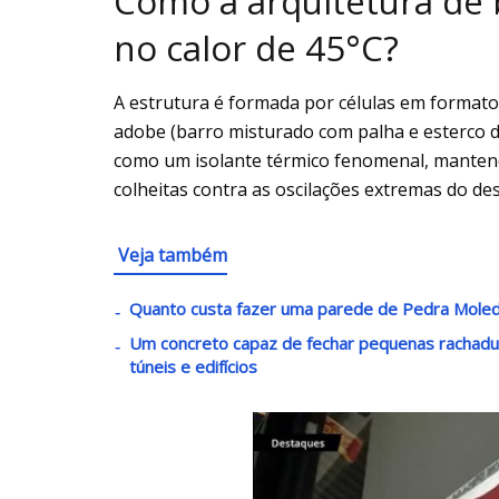
Como a arquitetura de 
no calor de 45°C?
A estrutura é formada por células em forma
adobe (barro misturado com palha e esterco d
como um isolante térmico fenomenal, mantend
colheitas contra as oscilações extremas do de
Veja também
Quanto custa fazer uma parede de Pedra Mole
Um concreto capaz de fechar pequenas rachadur
túneis e edifícios