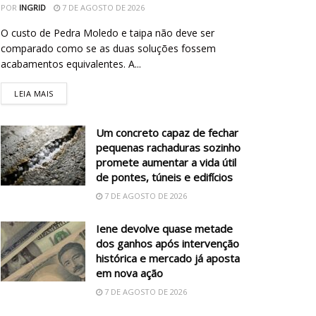
POR
INGRID
7 DE AGOSTO DE 2026
O custo de Pedra Moledo e taipa não deve ser
comparado como se as duas soluções fossem
acabamentos equivalentes. A...
LEIA MAIS
Um concreto capaz de fechar
pequenas rachaduras sozinho
promete aumentar a vida útil
de pontes, túneis e edifícios
7 DE AGOSTO DE 2026
Iene devolve quase metade
dos ganhos após intervenção
histórica e mercado já aposta
em nova ação
7 DE AGOSTO DE 2026