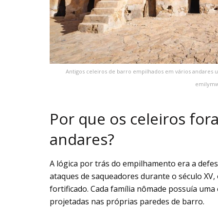
Antigos celeiros de barro empilhados em vários andares 
emilymw
Por que os celeiros fo
andares?
A lógica por trás do empilhamento era a defe
ataques de saqueadores durante o século XV, 
fortificado. Cada família nômade possuía uma 
projetadas nas próprias paredes de barro.