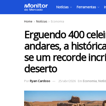
Notícias
Ferramentas
I
Home
Notícias
Economia
Erguendo 400 celei
andares, a histórica
se um recorde incrí
deserto
Por
Ryan Cardoso
25/abr/2026
Em
Economia
,
Notíc