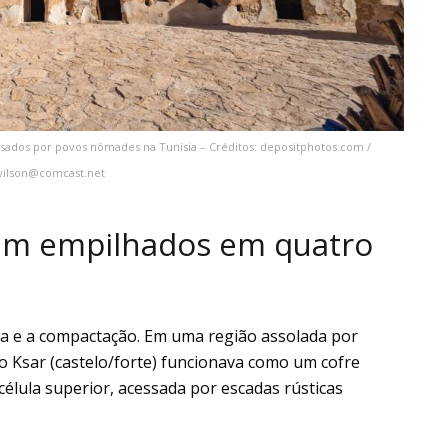
usados por povos nômades na Tunísia – Créditos: depositphotos.com /
ilson@comcast.net
ram empilhados em quatro
sa e a compactação. Em uma região assolada por
o Ksar (castelo/forte) funcionava como um cofre
célula superior, acessada por escadas rústicas