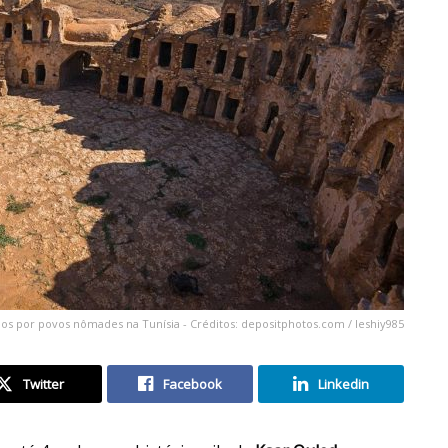
os por povos nômades na Tunísia - Créditos: depositphotos.com / leshiy985
Twitter
Facebook
Linkedin