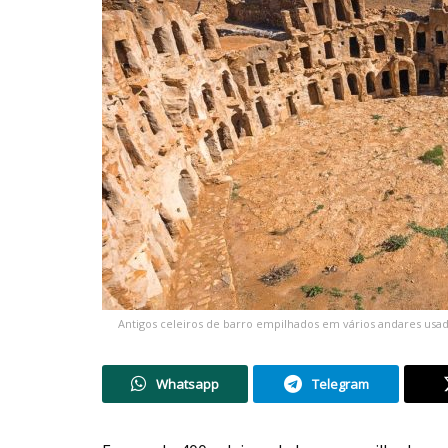
Antigos celeiros de barro empilhados em vários andares usad
Whatsapp
Telegram