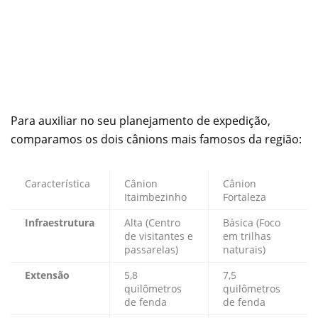
Para auxiliar no seu planejamento de expedição,
comparamos os dois cânions mais famosos da região:
Característica
Cânion
Cânion
Itaimbezinho
Fortaleza
Infraestrutura
Alta (Centro
Básica (Foco
de visitantes e
em trilhas
passarelas)
naturais)
Extensão
5,8
7,5
quilômetros
quilômetros
de fenda
de fenda