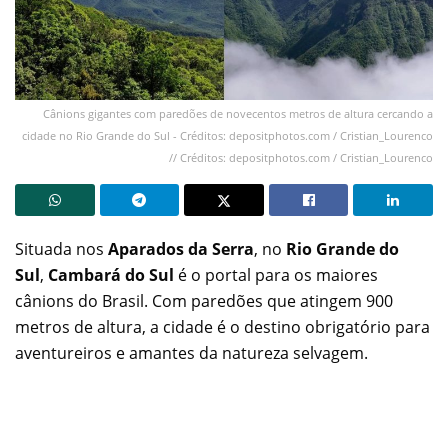
Cânions gigantes com paredões de novecentos metros de altura cercando a
cidade no Rio Grande do Sul - Créditos: depositphotos.com / Cristian_Lourenco
// Créditos: depositphotos.com / Cristian_Lourenco
Situada nos
Aparados da Serra
, no
Rio Grande do
Sul
,
Cambará do Sul
é o portal para os maiores
cânions do Brasil. Com paredões que atingem 900
metros de altura, a cidade é o destino obrigatório para
aventureiros e amantes da natureza selvagem.