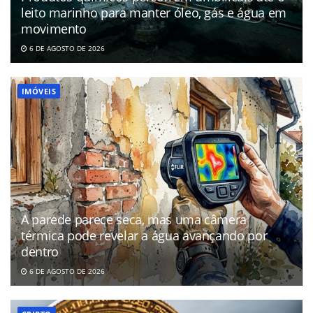
leito marinho para manter óleo, gás e água em
movimento
6 DE AGOSTO DE 2026
IMÓVEIS
A parede parece seca, mas uma câmera
térmica pode revelar a água avançando por
dentro
6 DE AGOSTO DE 2026