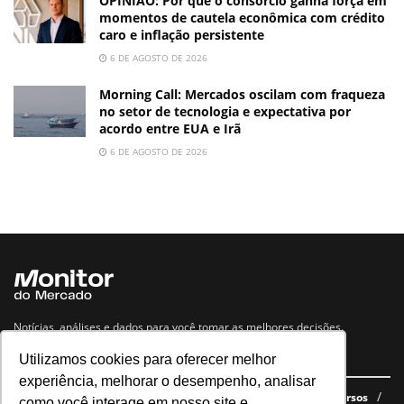
OPINIÃO: Por que o consórcio ganha força em
momentos de cautela econômica com crédito
caro e inflação persistente
6 DE AGOSTO DE 2026
Morning Call: Mercados oscilam com fraqueza
no setor de tecnologia e expectativa por
acordo entre EUA e Irã
6 DE AGOSTO DE 2026
Notícias, análises e dados para você tomar as melhores decisões.
Utilizamos cookies para oferecer melhor
Navegue no site
experiência, melhorar o desempenho, analisar
Últimas notícias
Quem somos
E-books gratuitos
Cursos
como você interage em nosso site e