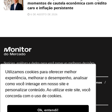
momentos de cautela econômica com crédito
caro e inflação persistente
6 DE AGOSTO DE 2026
Notícias, análises e dados para você tomar as melhores decisões.
Utilizamos cookies para oferecer melhor
Navegue no site
experiência, melhorar o desempenho, analisar
Últimas notícias
Quem somos
E-books gratuitos
Cursos
como você interage em nosso site e
Política de privacidade
personalizar conteúdo. Ao utilizar este site, você
concorda com o uso de cookies.
Siga nossas redes
Ok, entendi!