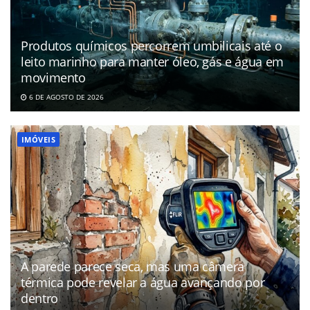
Produtos químicos percorrem umbilicais até o
leito marinho para manter óleo, gás e água em
movimento
6 DE AGOSTO DE 2026
IMÓVEIS
A parede parece seca, mas uma câmera
térmica pode revelar a água avançando por
dentro