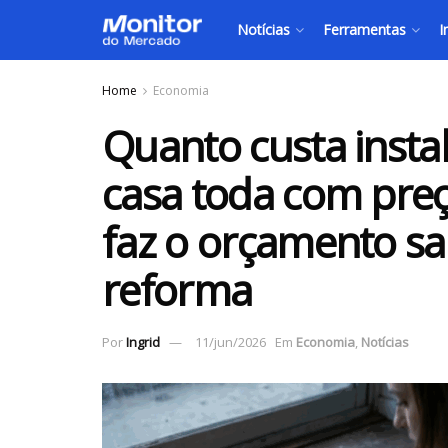
Notícias
Ferramentas
I
Home
Economia
Quanto custa insta
casa toda com preç
faz o orçamento sa
reforma
Por
Ingrid
11/jun/2026
Em
Economia
,
Notícias