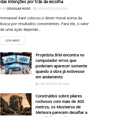
das intenções por trás da escolha
POR
DOUGLAS HUGO
7 DE AGOSTO DE 2026
Immanuel Kant colocou o dever moral acima da
busca por resultados convenientes. Para ele, o valor
de uma ação depende...
LEIA MAIS
Projetista BIM encontra no
computador erros que
poderiam aparecer somente
quando a obra já estivesse
em andamento
7 DE AGOSTO DE 2026
Construídos sobre pilares
rochosos com mais de 400
metros, os Mosteiros de
Meteora parecem desafiar a