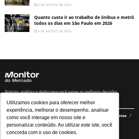
6 DE AGOSTO DE 2026
Quanto custa ir ao trabalho de ônibus e metrô
todos os dias em São Paulo em 2026
6 DE AGOSTO DE 2026
Notícias, análises e dados para você tomar as melhores decisões.
Utilizamos cookies para oferecer melhor
Navegue no site
experiência, melhorar o desempenho, analisar
Últimas notícias
Quem somos
E-books gratuitos
Cursos
como você interage em nosso site e
Política de privacidade
personalizar conteúdo. Ao utilizar este site, você
concorda com o uso de cookies.