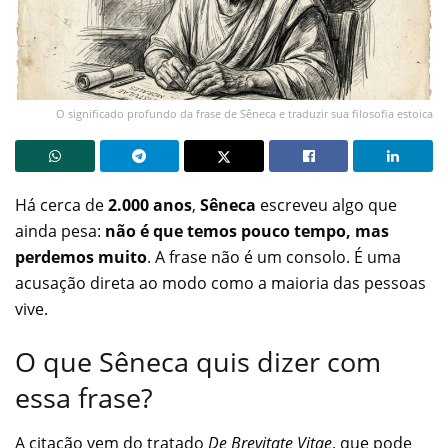
O significado profundo da frase de Sêneca e traduzir sua filosofia estoica
Há cerca de
2.000 anos
,
Sêneca
escreveu algo que
ainda pesa:
não é que temos pouco tempo, mas
perdemos muito
. A frase não é um consolo. É uma
acusação direta ao modo como a maioria das pessoas
vive.
O que Sêneca quis dizer com
essa frase?
A citação vem do tratado
De Brevitate Vitae
, que pode